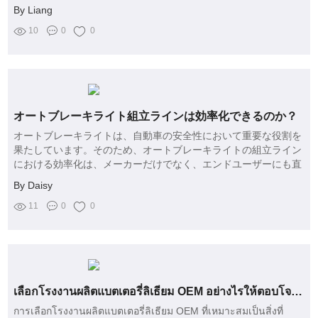
By Liang
10
0
0
オートブレーキライト組立ラインは効率化できるのか？
オートブレーキライトは、自動車の安全性において重要な役割を
果たしています。そのため、オートブレーキライトの組立ライン
における効率化は、メーカーだけでなく、エンドユーザーにも直
接的な影響を与える要素となります。特に、品質の高い製品を安
By Daisy
定的に供給することが求められる現代、自動車メーカーは、効率
的な生産システムを求めています。しかし、現在も多くの製造現
11
0
0
場で様々な課題が存在しているのが実情です。
เลือกโรงงานผลิตแบตเตอรี่ลิเธียม OEM อย่างไรให้ตอบโจทย์ธุรกิจ?
การเลือกโรงงานผลิตแบตเตอรี่ลิเธียม OEM ที่เหมาะสมเป็นสิ่งที่