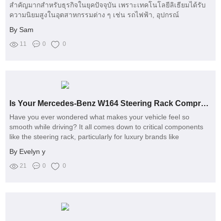
สำคัญมากสำหรับธุรกิจในยุคปัจจุบัน เพราะเทคโนโลยีลิเธียมได้รับ
ความนิยมสูงในอุตสาหกรรมต่าง ๆ เช่น รถไฟฟ้า, อุปกรณ์
อิเล็กทรอนิกส์, และอื่น ๆ การเลือกโรงงานที่เชี่ยวชาญจะช่วยให้
By Sam
ธุรกิจของคุณเติบโตได้อย่างยั่งยืนและมีประสิทธิภาพ
11
0
0
Is Your Mercedes-Benz W164 Steering Rack Compromising Safety?
Have you ever wondered what makes your vehicle feel so
smooth while driving? It all comes down to critical components
like the steering rack, particularly for luxury brands like
Mercedes-Benz
By Evelyn y
21
0
0