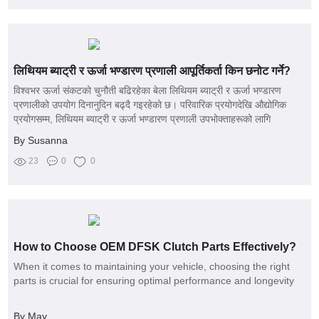
लिथियम ब्याट्री र ऊर्जा भण्डारण प्रणाली आपूर्तिकर्ता किन छनोट गर्ने?
विश्वभर ऊर्जा संकटको चुनौती बढिरहेका बेला लिथियम ब्याट्री र ऊर्जा भण्डारण
प्रणालीको उपयोग दिनानुदिन बढ्दै गइरहेको छ। परिवारिक प्रयोगदेखि औद्योगिक
प्रयोगसम्म, लिथियम ब्याट्री र ऊर्जा भण्डारण प्रणाली उपभोक्ताहरूको लागि
विश्वसनीय र दीर्घकालिक समाधान हो। यसमा प्रमुख कम्पनीहरूको रूपमा
By Susanna
Teshuaite Battery प्रस्तुत गरिन्छ, जसले गुणस्तरीय ब्याट्री र ऊर्जा भण्डारण
प्रणाली उपलब्ध गराइरहेको छ।
23
0
0
How to Choose OEM DFSK Clutch Parts Effectively?
When it comes to maintaining your vehicle, choosing the right
parts is crucial for ensuring optimal performance and longevity
By May