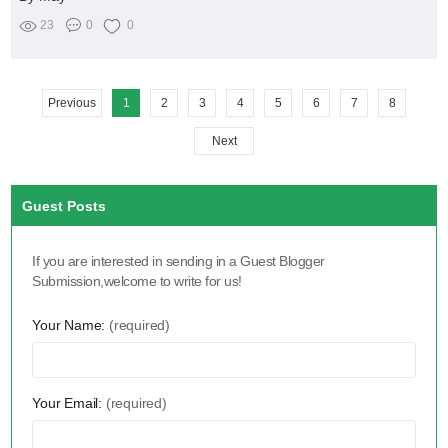
23
0
0
Previous
1
2
3
4
5
6
7
8
Next
Guest Posts
If you are interested in sending in a Guest Blogger
Submission,welcome to write for us!
Your Name:
(required)
Your Email:
(required)