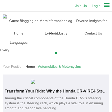
Join Us
Login
Home
About Us
Contact Us
Languages
Your Position:
Home
-
Automobiles & Motorcycles
Transform Your Ride: Why the Honda CR-V RE4 Steering Rack (OEM 53601-SWA-A01) is a Game Changer for Smooth Drives
Among the critical components of the Honda CR-V's steering
system is the steering rack, which plays a vital role in ensuring
smooth and responsive handling