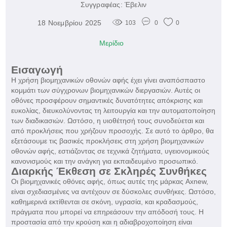
Συγγραφέας:
Έβελιν
18 Νοεμβρίου 2025
103
0
0
Μερίδιο
Εισαγωγή
Η χρήση βιομηχανικών οθονών αφής έχει γίνει αναπόσπαστο
κομμάτι των σύγχρονων βιομηχανικών διεργασιών. Αυτές οι
οθόνες προσφέρουν σημαντικές δυνατότητες απόκρισης και
ευκολίας, διευκολύνοντας τη λειτουργία και την αυτοματοποίηση
των διαδικασιών. Ωστόσο, η υιοθέτησή τους συνοδεύεται και
από προκλήσεις που χρήζουν προσοχής. Σε αυτό το άρθρο, θα
εξετάσουμε τις βασικές προκλήσεις στη χρήση βιομηχανικών
οθονών αφής, εστιάζοντας σε τεχνικά ζητήματα, υγειονομικούς
κανονισμούς και την ανάγκη για εκπαιδευμένο προσωπικό.
Διαρκής Έκθεση σε Σκληρές Συνθήκες
Οι βιομηχανικές οθόνες αφής, όπως αυτές της μάρκας Axnew,
είναι σχεδιασμένες να αντέχουν σε δύσκολες συνθήκες. Ωστόσο,
καθημερινά εκτίθενται σε σκόνη, υγρασία, και κραδασμούς,
πράγματα που μπορεί να επηρεάσουν την απόδοσή τους. Η
προστασία από την κρούση και η αδιαβροχοποίηση είναι