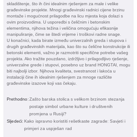
skladištenje, što ih čini idealnim rješenjem za male i velike
građevinske projekte. Mnogi građevinski radnici cijene brzinu
montaže i mogućnost prilagodbe na licu mjesta koja dolazi s
ovim proizvodima. U usporedbi s čeličnim i betonskim
elementima, njihova težina i veličina omogućuju efikasnije
manipuliranje, čime se štedi vrijeme i troškovi radne snage.
U konačnici, kada birate između univerzalnih greda i stupova i
drugih građevinskih materijala, kao što su čelične konstrukcije ili
betonski elementi, važno je razmotriti specifične potrebe vašeg
projekta. Ako tražite pouzdano, izdržljivo i prilagodljivo rješenje,
univerzalne grede i stupovi, posebno uz brand HONGTAI, mogu
biti najbolji izbor. Njihova kvaliteta, svestranost i lakoća u
instalaciji čine ih idealnim rješenjem za mnoge različite
građevinske izazove koji vas čekaju.
Prethodno:
Zašto barska stolica s velikom brzinom stezanja
postaje simbol urbane kulture i društvenih
promjena u Rusiji?
Sljedeći:
Kako ispravno koristiti rešetkaste zagrade: Savjeti i
primjeri za uspješan rad