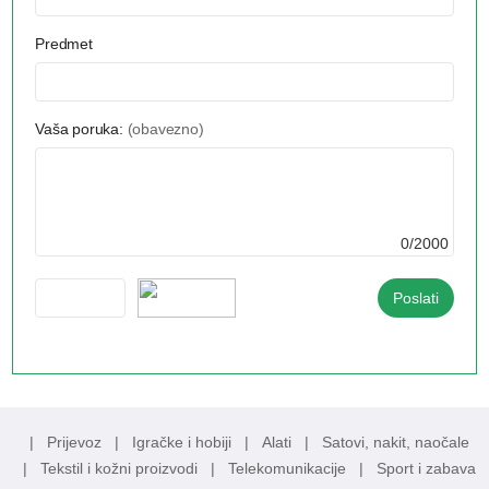
Predmet
Vaša poruka:
(obavezno)
0/2000
|
Prijevoz
|
Igračke i hobiji
|
Alati
|
Satovi, nakit, naočale
|
Tekstil i kožni proizvodi
|
Telekomunikacije
|
Sport i zabava