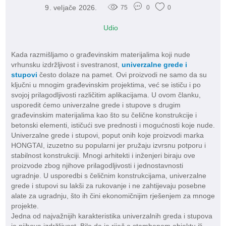
9. veljače 2026.
75
0
0
Udio
Kada razmišljamo o građevinskim materijalima koji nude
vrhunsku izdržljivost i svestranost,
univerzalne grede i
stupovi
često dolaze na pamet. Ovi proizvodi ne samo da su
ključni u mnogim građevinskim projektima, već se ističu i po
svojoj prilagodljivosti različitim aplikacijama. U ovom članku,
usporedit ćemo univerzalne grede i stupove s drugim
građevinskim materijalima kao što su čelične konstrukcije i
betonski elementi, ističući sve prednosti i mogućnosti koje nude.
Univerzalne grede i stupovi, poput onih koje proizvodi marka
HONGTAI, izuzetno su popularni jer pružaju izvrsnu potporu i
stabilnost konstrukciji. Mnogi arhitekti i inženjeri biraju ove
proizvode zbog njihove prilagodljivosti i jednostavnosti
ugradnje. U usporedbi s čeličnim konstrukcijama, univerzalne
grede i stupovi su lakši za rukovanje i ne zahtijevaju posebne
alate za ugradnju, što ih čini ekonomičnijim rješenjem za mnoge
projekte.
Jedna od najvažnijih karakteristika univerzalnih greda i stupova