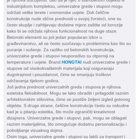
je njihova izdržljivost. Bilo da je riječ o stambenom objektu ili
industrijskom kompleksu, univerzalne grede i stupovi mogu
izdržati velike terete i vremenske uvjete. Dok čelične
konstrukcije nude slične prednosti u svojoj čvrstoći, one su
često skuplje i zahtijevaju dodatne mjere zaštite od korozije
kako bi se održala njihova funkcionalnost na duge staze.
Betonski elementi su još jedan popularan izbor u
građevinarstvu, ali se često suočavaju s problemima kao što su
pucanje i sušenje. Za razliku od betonskih konstrukcija,
univerzalne grede i stupovi neuporedivo su otporniji na
temperature i uvjete. Brand
HONGTAI
nudi univerzalne grede i
stupove od visokokvalitetnih materijala koji osiguravaju
dugotrajnost i pouzdanost, čime se smanjuju troškovi
održavanja tijekom godina.
Još jedna prednost univerzalnih greda i stupova je njihova
estetska fleksibilnost. Mogu se lako obraditi i prilagoditi raznim
arhitektonskim stilovima, čime se postiže željeni izgled gotovog
objekta. S druge strane, čelične konstrukcije često su oskudne
kad je u pitanju estetika, što može ograničiti kreativnost
dizajnera. Univerzalne grede i stupovi, pak, mogu se oblagati
raznim materijalima, što omogućuje dodatnu personalizaciju i
poboljšanje vizualnog dojma.
Osim toga, univerzalne grede i stupovi su lakši za transport i