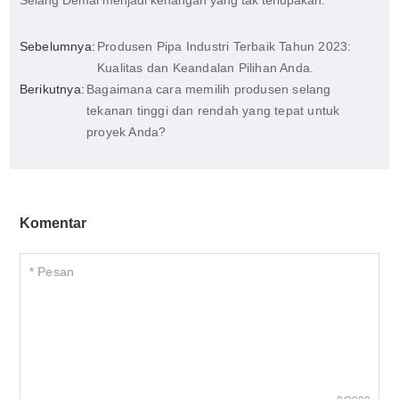
Selang Demai menjadi kenangan yang tak terlupakan.
Sebelumnya:
Produsen Pipa Industri Terbaik Tahun 2023:
Kualitas dan Keandalan Pilihan Anda.
Berikutnya:
Bagaimana cara memilih produsen selang
tekanan tinggi dan rendah yang tepat untuk
proyek Anda?
Komentar