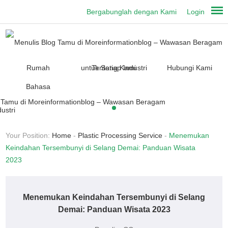
Bergabunglah dengan Kami
Login
Rumah
Tentang Kami
Hubungi Kami
Bahasa
Your Position:
Home
-
Plastic Processing Service
-
Menemukan
Keindahan Tersembunyi di Selang Demai: Panduan Wisata
2023
Menemukan Keindahan Tersembunyi di Selang
Demai: Panduan Wisata 2023