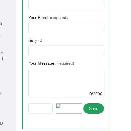
Your Email:
(required)
iù
a
Subject
 o
ri
Your Message:
(required)
i
0/2000
ED