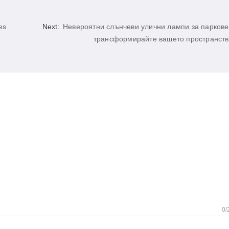
es
Next:
Невероятни слънчеви улични лампи за паркове
трансформирайте вашето пространств
0/