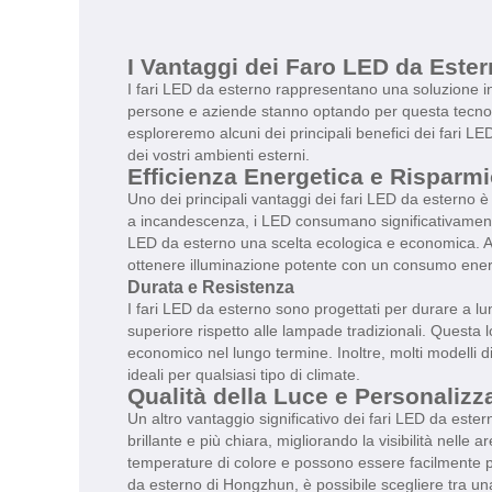
I Vantaggi dei Faro LED da Este
I fari LED da esterno rappresentano una soluzione inn
persone e aziende stanno optando per questa tecnolog
esploreremo alcuni dei principali benefici dei fari L
dei vostri ambienti esterni.
Efficienza Energetica e Rispar
Uno dei principali vantaggi dei fari LED da esterno è 
a incandescenza, i LED consumano significativamente 
LED da esterno una scelta ecologica e economica. A
ottenere illuminazione potente con un consumo ene
Durata e Resistenza
I fari LED da esterno sono progettati per durare a lu
superiore rispetto alle lampade tradizionali. Questa l
economico nel lungo termine. Inoltre, molti modelli d
ideali per qualsiasi tipo di climate.
Qualità della Luce e Personalizz
Un altro vantaggio significativo dei fari LED da este
brillante e più chiara, migliorando la visibilità nelle 
temperature di colore e possono essere facilmente pe
da esterno di Hongzhun, è possibile scegliere tra un