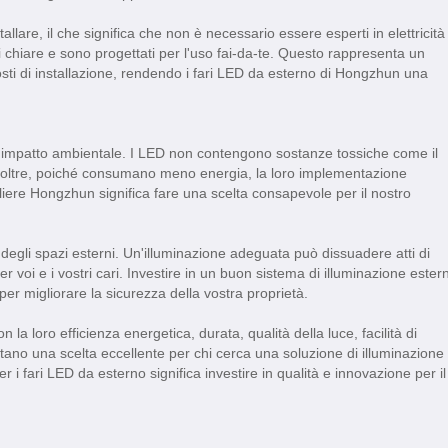
llare, il che significa che non è necessario essere esperti in elettricità
ni chiare e sono progettati per l'uso fai-da-te. Questo rappresenta un
sti di installazione, rendendo i fari LED da esterno di Hongzhun una
e l'impatto ambientale. I LED non contengono sostanze tossiche come il
Inoltre, poiché consumano meno energia, la loro implementazione
gliere Hongzhun significa fare una scelta consapevole per il nostro
egli spazi esterni. Un'illuminazione adeguata può dissuadere atti di
 voi e i vostri cari. Investire in un buon sistema di illuminazione ester
r migliorare la sicurezza della vostra proprietà.
 la loro efficienza energetica, durata, qualità della luce, facilità di
tano una scelta eccellente per chi cerca una soluzione di illuminazione
 i fari LED da esterno significa investire in qualità e innovazione per il