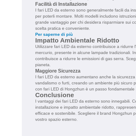
Facilità di Installazione
I fari LED da esterno sono generalmente facili da insta
per poterli montare. Molti modelli includono istruzio
grande vantaggio per chi desidera risparmiare sui co
scelta pratica e conveniente.
Per saperne di più
Impatto Ambientale Ridotto
Utilizzare fari LED da esterno contribuisce a ridurr
mercurio, presente in alcune lampade tradizionali. 
contribuisce a ridurre le emissioni di gas serra. Sce
pianeta.
Maggiore Sicurezza
I fari LED da esterno aumentano anche la sicurezza d
vandalismo o furti, creando un ambiente più sicuro per
con fari LED di Hongzhun è un passo fondamentale pe
Conclusione
I vantaggi dei fari LED da esterno sono innegabili. Con
installazione e impatto ambientale ridotto, rappresen
efficace e sostenibile. Scegliere il brand Hongzhun per
vostro spazio esterno.