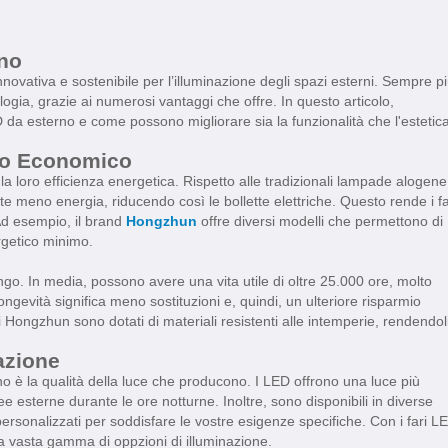
rno
ovativa e sostenibile per l’illuminazione degli spazi esterni. Sempre p
ia, grazie ai numerosi vantaggi che offre. In questo articolo,
ED da esterno e come possono migliorare sia la funzionalità che l'estetic
mio Economico
la loro efficienza energetica. Rispetto alle tradizionali lampade alogene
meno energia, riducendo così le bollette elettriche. Questo rende i fa
d esempio, il brand
Hongzhun
offre diversi modelli che permettono di
rgetico minimo.
ngo. In media, possono avere una vita utile di oltre 25.000 ore, molto
ongevità significa meno sostituzioni e, quindi, un ulteriore risparmio
i Hongzhun sono dotati di materiali resistenti alle intemperie, rendendol
azione
rno è la qualità della luce che producono. I LED offrono una luce più
aree esterne durante le ore notturne. Inoltre, sono disponibili in diverse
rsonalizzati per soddisfare le vostre esigenze specifiche. Con i fari L
a vasta gamma di oppzioni di illuminazione.