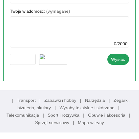
Twoja wiadomość:
(wymagane)
0/2000
|
Transport
|
Zabawki i hobby
|
Narzędzia
|
Zegarki,
biżuteria, okulary
|
Wyroby tekstylne i skórzane
|
Telekomunikacja
|
Sport i rozrywka
|
Obuwie i akcesoria
|
Sprzęt serwisowy
|
Mapa witryny