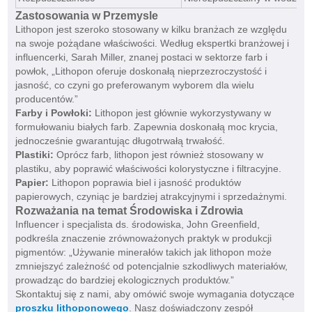
Zastosowania w Przemysle
Lithopon jest szeroko stosowany w kilku branżach ze względu
na swoje pożądane właściwości. Według ekspertki branżowej i
influencerki, Sarah Miller, znanej postaci w sektorze farb i
powłok, „Lithopon oferuje doskonałą nieprzezroczystość i
jasność, co czyni go preferowanym wyborem dla wielu
producentów.”
Farby i Powłoki:
Lithopon jest głównie wykorzystywany w
formułowaniu białych farb. Zapewnia doskonałą moc krycia,
jednocześnie gwarantując długotrwałą trwałość.
Plastiki:
Oprócz farb, lithopon jest również stosowany w
plastiku, aby poprawić właściwości kolorystyczne i filtracyjne.
Papier:
Lithopon poprawia biel i jasność produktów
papierowych, czyniąc je bardziej atrakcyjnymi i sprzedażnymi.
Rozważania na temat Środowiska i Zdrowia
Influencer i specjalista ds. środowiska, John Greenfield,
podkreśla znaczenie zrównoważonych praktyk w produkcji
pigmentów: „Używanie minerałów takich jak lithopon może
zmniejszyć zależność od potencjalnie szkodliwych materiałów,
prowadząc do bardziej ekologicznych produktów.”
Skontaktuj się z nami, aby omówić swoje wymagania dotyczące
proszku lithoponowego
. Nasz doświadczony zespół