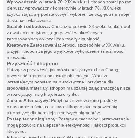
Wprowadzenie w latach 70. XIX wieku:
Lithopon został po raz
pierwszy wprowadzony komercyjnie w latach 70. XIX wieku,
szybko stając się podstawowym wyborem ze względu na swoje
doskonałe właściwości.
Spadek i odbudowa:
Chociaż w połowie XX wieku konkurował
z dwutlenkiem tytanu, jego powrót w określonych
zastosowaniach wykazał jego trwałą aktualność.
Kreatywne Zastosowania:
Artyści, szczególnie w XX wieku,
przyjęli lithopon za jego wyjątkowe wykończenie i możliwości
mieszania.
Przyszłość Lithoponu
Patrząc w przyszłość, jak mówi analityk rynku Lisa Chang,
przyszłość lithoponu pozostaje obiecująca. „Wraz ze
wzrastającym popytem na nietoksyczne i przyjazne dla
środowiska materiały, lithopon ma szansę zająć znaczącą niszę
w rozwijającym się krajobrazie rynku.”
Zielone Alternatywy:
Popyt na zrównoważone produkty
nieustannie rośnie, co ustawia lithopon jako odpowiednią
alternatywę dla bardziej szkodliwych pigmentów.
Postęp technologiczny:
Postępy w technologii przetwarzania
mogą pozwolić na ulepszenie efektywności i jakości produkcji
lithoponu.
Integracja międzybranżowa:
W miarę jak różne branże