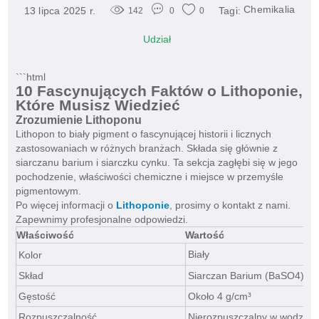
Chemikalia
13 lipca 2025 r.
Tagi:
142
0
0
Udział
```html
10 Fascynujących Faktów o Lithoponie,
Które Musisz Wiedzieć
Zrozumienie Lithoponu
Lithopon to biały pigment o fascynującej historii i licznych
zastosowaniach w różnych branżach. Składa się głównie z
siarczanu barium i siarczku cynku. Ta sekcja zagłębi się w jego
pochodzenie, właściwości chemiczne i miejsce w przemyśle
pigmentowym.
Po więcej informacji o
Lithoponie
, prosimy o kontakt z nami.
Zapewnimy profesjonalne odpowiedzi.
Właściwość
Wartość
Biały
Kolor
Skład
Siarczan Barium (BaSO4), S
Gęstość
Około 4 g/cm³
Rozpuszczalność
Nierozpuszczalny w wodzie