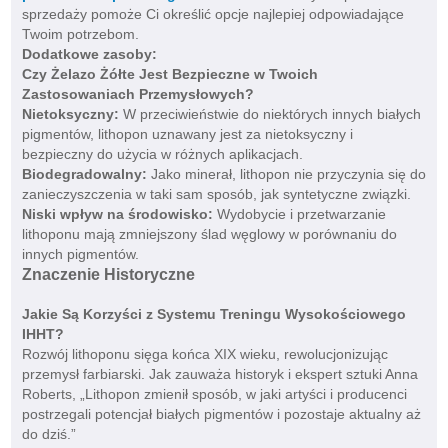
sprzedaży pomoże Ci określić opcje najlepiej odpowiadające
Twoim potrzebom.
Dodatkowe zasoby:
Czy Żelazo Żółte Jest Bezpieczne w Twoich
Zastosowaniach Przemysłowych?
Nietoksyczny:
W przeciwieństwie do niektórych innych białych
pigmentów, lithopon uznawany jest za nietoksyczny i
bezpieczny do użycia w różnych aplikacjach.
Biodegradowalny:
Jako minerał, lithopon nie przyczynia się do
zanieczyszczenia w taki sam sposób, jak syntetyczne związki.
Niski wpływ na środowisko:
Wydobycie i przetwarzanie
lithoponu mają zmniejszony ślad węglowy w porównaniu do
innych pigmentów.
Znaczenie Historyczne
Jakie Są Korzyści z Systemu Treningu Wysokościowego
IHHT?
Rozwój lithoponu sięga końca XIX wieku, rewolucjonizując
przemysł farbiarski. Jak zauważa historyk i ekspert sztuki Anna
Roberts, „Lithopon zmienił sposób, w jaki artyści i producenci
postrzegali potencjał białych pigmentów i pozostaje aktualny aż
do dziś.”